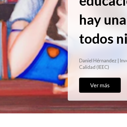
educaci
hay una
todos n
Daniel Hérnandez | Inv
Calidad (IEEC)
Ver más