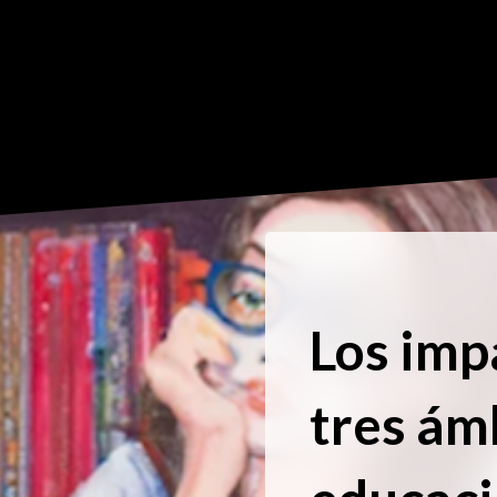
Los imp
tres ám